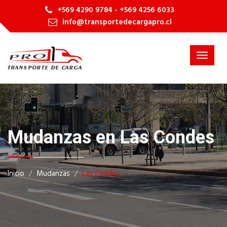
+569 4290 9784 - +569 4256 6033
info@transportedecargapro.cl
Toggle
navigat
Mudanzas en Las Condes
Inicio
Mudanzas
Las Condes